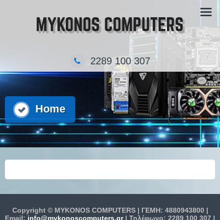
Skip
Τα κατάστημα πληροφορικής στην Μύκονο
to
content
2289 100 307
Home
Copyright © MYKONOS COMPUTERS | ΓΕΜΗ: 4880943800 |
Email:
info@mykonoscomputers.gr
| Τηλέφωνο: 2289 100 307 |