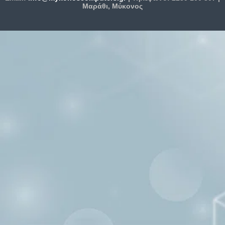
Μαράθι, Μύκονος