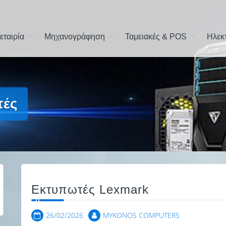
την Μύκονο
εταιρία
Μηχανογράφηση
Ταμειακές & POS
Ηλεκ
τές
Εκτυπωτές Lexmark
26/02/2026
MYKONOS COMPUTERS