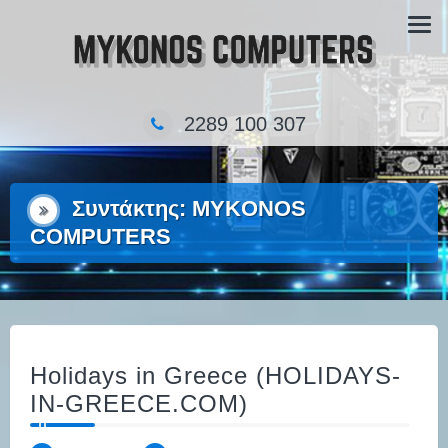
Skip
Τα κατάστημα πληροφορικής στην Μύκονο
to
content
2289 100 307
Συντάκτης:
MYKONOS
COMPUTERS
Holidays in Greece (HOLIDAYS-
IN-GREECE.COM)