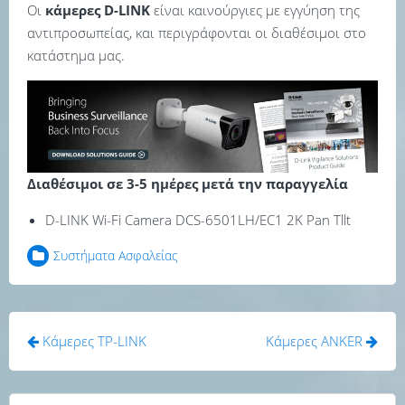
Οι
κάμερες D-LINK
είναι καινούργιες με εγγύηση της
αντιπροσωπείας, και περιγράφονται οι διαθέσιμοι στο
κατάστημα μας.
Διαθέσιμοι σε 3-5 ημέρες μετά την παραγγελία
D-LINK Wi-Fi Camera DCS-6501LH/EC1 2K Pan Tllt
Συστήματα Ασφαλείας
Πλοήγηση
Κάμερες TP-LINK
Κάμερες ANKER
άρθρων