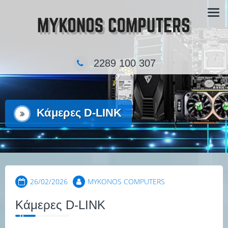
Skip
Τα κατάστημα πληροφορικής στην Μύκονο
to
content
2289 100 307
Κάμερες D-LINK
26/02/2026
MYKONOS COMPUTERS
Κάμερες D-LINK