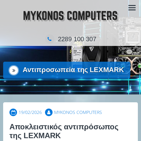
Skip
Τα κατάστημα πληροφορικής στην Μύκονο
to
content
2289 100 307
Αντιπροσωπεία της LEXMARK
19/02/2026
MYKONOS COMPUTERS
Αποκλειστικός αντιπρόσωπος
της LEXMARK