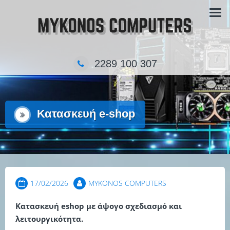
Skip
Τα κατάστημα πληροφορικής στην Μύκονο
to
content
2289 100 307
Κατασκευή e-shop
17/02/2026
MYKONOS COMPUTERS
Κατασκευή eshop με άψογο σχεδιασμό και
λειτουργικότητα.