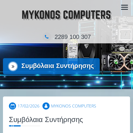
Skip
Τα κατάστημα πληροφορικής στην Μύκονο
to
content
2289 100 307
Συμβόλαια Συντήρησης
17/02/2026
MYKONOS COMPUTERS
Συμβόλαια Συντήρησης