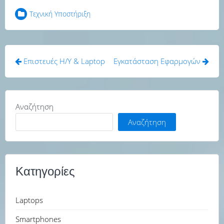
Τεχνική Υποστήριξη
Πλοήγηση
Επιστευές Η/Υ & Laptop
Εγκατάσταση Εφαρμογών
άρθρων
Αναζήτηση
Αναζήτηση
Κατηγορίες
Laptops
Smartphones