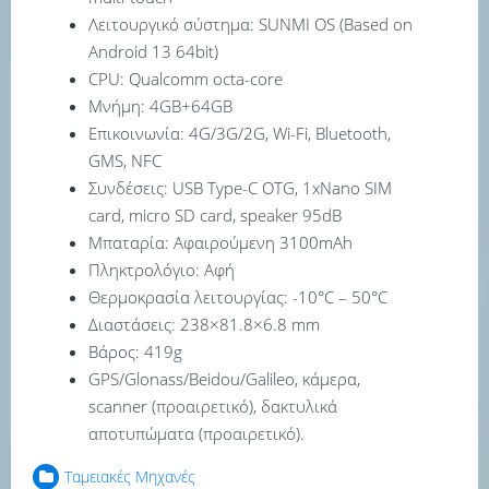
Λειτουργικό σύστημα: SUNMI OS (Based on
Android 13 64bit)
CPU: Qualcomm octa-core
Μνήμη: 4GB+64GB
Επικοινωνία: 4G/3G/2G, Wi-Fi, Bluetooth,
GMS, NFC
Συνδέσεις: USB Type-C OTG, 1xNano SIM
card, micro SD card, speaker 95dB
Μπαταρία: Αφαιρούμενη 3100mAh
Πληκτρολόγιο: Αφή
Θερμοκρασία λειτουργίας: -10°C – 50°C
Διαστάσεις: 238×81.8×6.8 mm
Βάρος: 419g
GPS/Glonass/Beidou/Galileo, κάμερα,
scanner (προαιρετικό), δακτυλικά
αποτυπώματα (προαιρετικό).
Ταμειακές Μηχανές