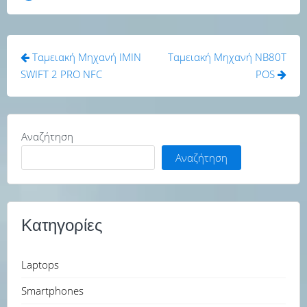
Πλοήγηση
Ταμειακή Μηχανή IMIN
Ταμειακή Μηχανή NB80T
άρθρων
SWIFT 2 PRO NFC
POS
Αναζήτηση
Αναζήτηση
Κατηγορίες
Laptops
Smartphones