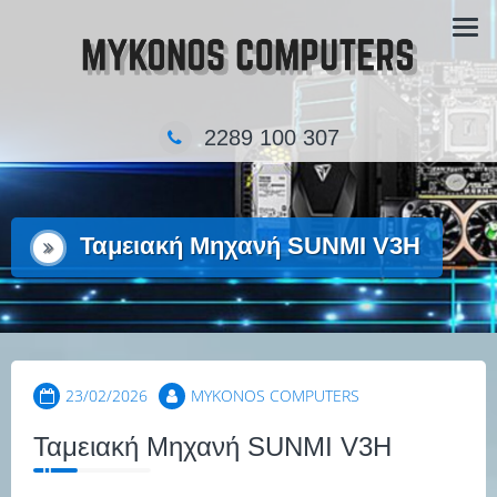
Skip
Τα κατάστημα πληροφορικής στην Μύκονο
to
content
2289 100 307
Ταμειακή Μηχανή SUNMI V3H
23/02/2026
MYKONOS COMPUTERS
Ταμειακή Μηχανή SUNMI V3H