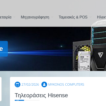
την Μύκονο
εταιρία
Μηχανογράφηση
Ταμειακές & POS
Ηλεκ
e
27/02/2026
MYKONOS COMPUTERS
Τηλεοράσεις Hisense