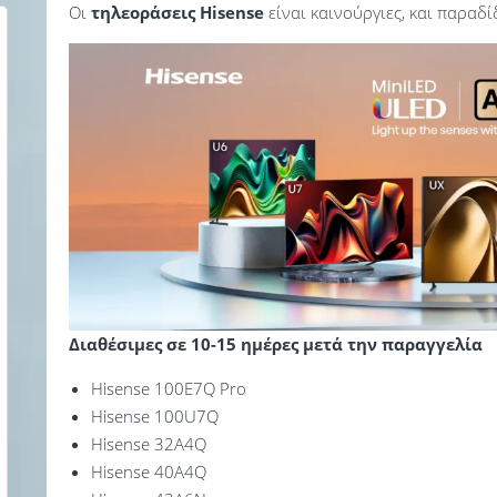
Οι
τηλεοράσεις Hisense
είναι καινούργιες, και παραδ
Διαθέσιμες σε 10-15 ημέρες μετά την παραγγελία
Hisense 100E7Q Pro
Hisense 100U7Q
Hisense 32A4Q
Hisense 40A4Q