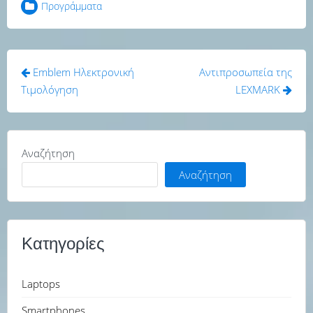
Προγράμματα
Πλοήγηση
Emblem Ηλεκτρονική
Αντιπροσωπεία της
άρθρων
Τιμολόγηση
LEXMARK
Αναζήτηση
Αναζήτηση
Κατηγορίες
Laptops
Smartphones